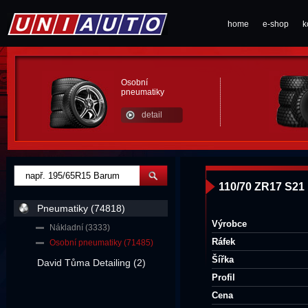
home
e-shop
k
Osobní
pneumatiky
detail
110/70 ZR17 S21
Pneumatiky (74818)
Výrobce
Nákladní (3333)
Ráfek
Osobní pneumatiky (71485)
Šířka
David Tůma Detailing (2)
Profil
Cena